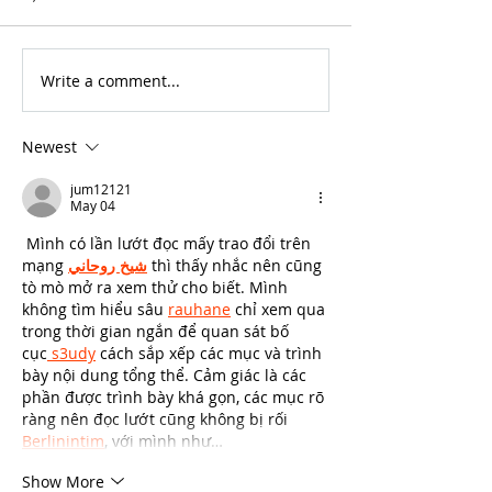
Write a comment...
For Sale: 2002 KTM
FOR SALE: BS
450 Flat tracker
Trackmaster
Newest
jum12121
May 04
 Mình có lần lướt đọc mấy trao đổi trên 
mạng 
شيخ روحاني
 thì thấy nhắc nên cũng 
tò mò mở ra xem thử cho biết. Mình 
không tìm hiểu sâu 
rauhane
 chỉ xem qua 
trong thời gian ngắn để quan sát bố 
cục
 s3udy
 cách sắp xếp các mục và trình 
bày nội dung tổng thể. Cảm giác là các 
phần được trình bày khá gọn, các mục rõ 
ràng nên đọc lướt cũng không bị rối 
Berlinintim
, với mình như…
Show More