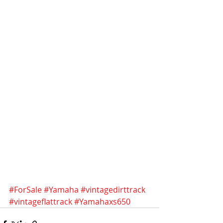
#ForSale
#Yamaha
#vintagedirttrack
#vintageflattrack
#Yamahaxs650